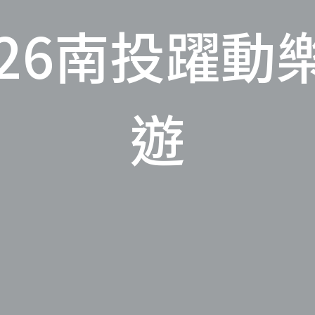
026南投躍動
遊