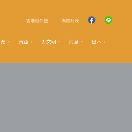
雲端證件照
團體列表
紐澳
南亞
古文明
海島
日本