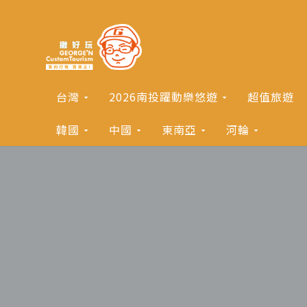
台灣
2026南投躍動樂悠遊
超值旅遊
韓國
中國
東南亞
河輪