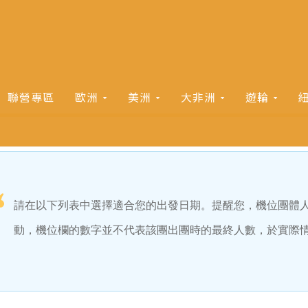
聯營專區
歐洲
美洲
大非洲
遊輪
請在以下列表中選擇適合您的出發日期。提醒您，機位團體
動，機位欄的數字並不代表該團出團時的最終人數，於實際