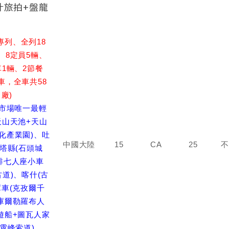
什旅拍+盤龍
列、全列18
、8定員5輛、
車1輛、2節餐
車，全車共58
廠)
里市場唯一最輕
天山天池+天山
化產業園)、吐
中國大陸
15
CA
25
不
、塔縣(石頭城
排七人座小車
道)、喀什(古
庫車(克孜爾千
庫爾勒羅布人
遊船+圖瓦人家
霄峰索道)