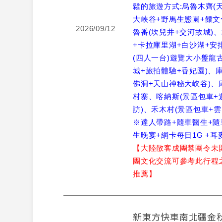
鬆的旅遊方式:烏魯木齊(
大峽谷+野馬生態園+饢文
2026/09/12
魯番(坎兒井+交河故城)
+卡拉庫里湖+白沙湖+安
(四人一台)遊覽大小盤龍古
城+旅拍體驗+香妃園)、
佛洞+天山神秘大峡谷)、
村寨、喀納斯(景區包車+
訪)、禾木村(景區包車+雲
※達人帶路+隨車醫生+隨
生晚宴+網卡每日1G +耳
【大陸散客成團禁團令未
團文化交流可參考此行程
推薦】
新東方快車南北疆金