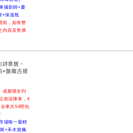
車攝影師+慶
麥+保溫瓶
開前，如有整
之內容及售價
列詩意居、
拍+盤龍古道
、成都號全列
獨立衛浴隊車，4
，全車共54間包
客
里市場唯一最輕
納斯+禾木賞楓