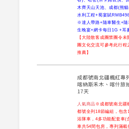
木齊天山天池、成都(熊貓
水利工程+蜀宴賦RMB49
※達人帶路+隨車醫生+隨
生晚宴+網卡每日1G +耳
【大陸散客成團禁團令未
團文化交流可參考此行程
推薦】
成都號南北疆楓紅專
喀納斯禾木、喀什旅
17天
人氣商品
※成都號南北疆
都號全列18節編組，包含
浴隊車，4多功能配套車(含
車共54間包房，專列滿載