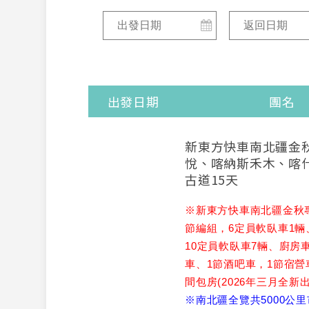
出發日期
團名
新東方快車南北疆金
悅、喀納斯禾木、喀
古道15天
※新東方快車南北疆金秋專
節編組，6定員軟臥車1輛
10定員軟臥車7輛、廚房
車、1節酒吧車，1節宿營
間包房(2026年三月全新出
※南北疆全覽共5000公