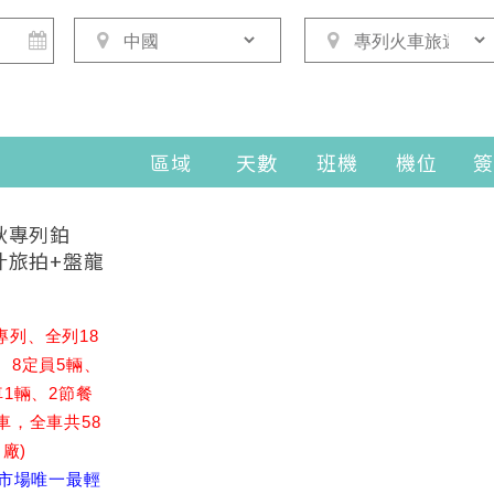
區域
天數
班機
機位
簽
秋專列鉑
什旅拍+盤龍
列、全列18
、8定員5輛、
車1輛、2節餐
車，全車共58
廠)
里市場唯一最輕