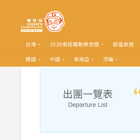
台灣
2026南投躍動樂悠遊
超值旅遊
韓國
中國
東南亞
河輪
出團一覽表
Departure List