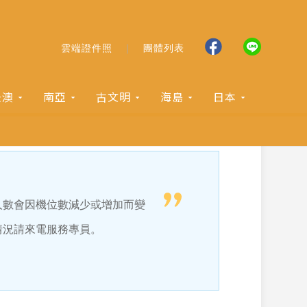
雲端證件照
團體列表
紐澳
南亞
古文明
海島
日本
人數會因機位數減少或增加而變
情況請來電服務專員。