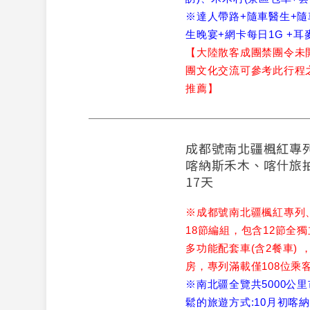
※達人帶路+隨車醫生+隨
生晚宴+網卡每日1G +耳
【大陸散客成團禁團令未
團文化交流可參考此行程
推薦】
成都號南北疆楓紅專
喀納斯禾木、喀什旅
17天
※成都號南北疆楓紅專列
18節編組，包含12節全
多功能配套車(含2餐車) 
房，專列滿載僅108位乘
※南北疆全覽共5000公
鬆的旅遊方式:10月初喀