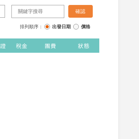
排列順序：
出發日期
價格
證
稅金
團費
狀態