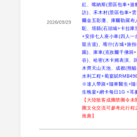
紅、喀納斯(景區包車+遊
訪)、禾木村(景區包車+
爾金五彩灘、庫爾勒羅布
2026/09/29
駝、塔縣(石頭城+卡拉庫
+安排七人座小車(四人一
龍古道)、喀什(古城+旅
園)、庫車(克孜爾千佛洞
谷)、哈密(木卡姆表演、
木齊天山天池、成都(熊貓
水利工程+蜀宴賦RMB49
※達人帶路+隨車醫生+隨
生晚宴+網卡每日1G +耳
【大陸散客成團禁團令未
團文化交流可參考此行程
推薦】