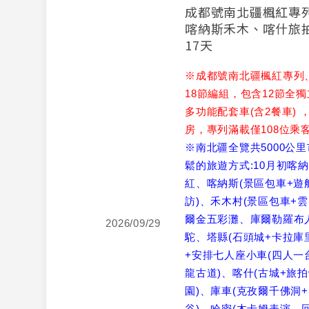
成都號南北疆楓紅專
喀納斯禾木、喀什旅
17天
※成都號南北疆楓紅專列
18節編組，包含12節全
多功能配套車(含2餐車) 
房，專列滿載僅108位乘
※南北疆全覽共5000公
鬆的旅遊方式:10月初喀
紅、喀納斯(景區包車+遊
訪)、禾木村(景區包車+
爾金五彩灘、庫爾勒羅布
2026/09/29
駝、塔縣(石頭城+卡拉庫
+安排七人座小車(四人一
龍古道)、喀什(古城+旅
園)、庫車(克孜爾千佛洞
谷)、哈密(木卡姆表演、