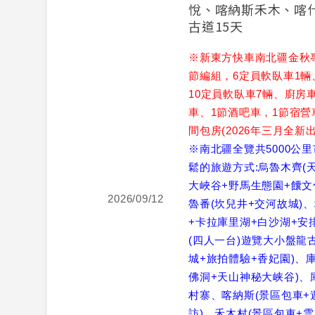
悅、喀納斯禾木、喀
古道15天
※新東方快車南北疆金秋專
節編組，6定員軟臥車1輛
10定員軟臥車7輛、廚房
車、1節酒吧車，1節宿營
間包房(2026年三月全新出
※南北疆全覽共5000公
鬆的旅遊方式:烏魯木齊(
大峽谷+野馬生態園+饢文
2026/09/12
魯番(坎兒井+交河故城)
+卡拉庫里湖+白沙湖+安
(四人一台)遊覽大小盤龍古
城+旅拍體驗+香妃園)、
佛洞+天山神秘大峡谷)、
村寨、喀納斯(景區包車+
訪)、禾木村(景區包車+雲