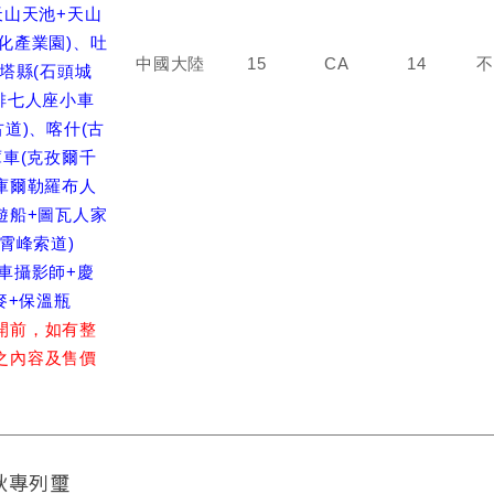
天山天池+天山
化產業園)、吐
中國大陸
15
CA
14
不
、塔縣(石頭城
排七人座小車
道)、喀什(古
庫車(克孜爾千
庫爾勒羅布人
遊船+圖瓦人家
霄峰索道)
車攝影師+慶
麥+保溫瓶
開前，如有整
之內容及售價
秋專列璽