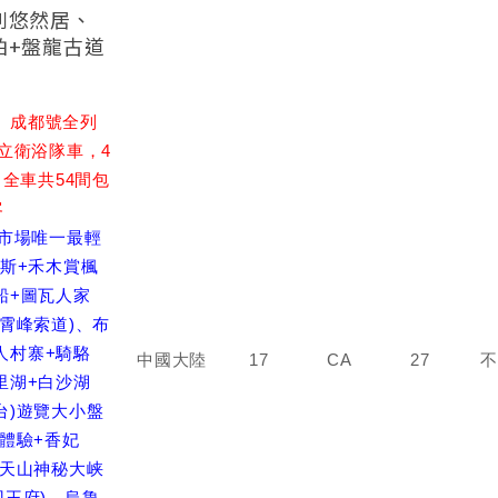
列悠然居、
拍+盤龍古道
、成都號全列
獨立衛浴隊車，4
，全車共54間包
客
里市場唯一最輕
納斯+禾木賞楓
船+圖瓦人家
雲霄峰索道)、布
人村寨+騎駱
中國大陸
17
CA
27
不
里湖+白沙湖
台)遊覽大小盤
拍體驗+香妃
+天山神秘大峡
回王府)、烏魯