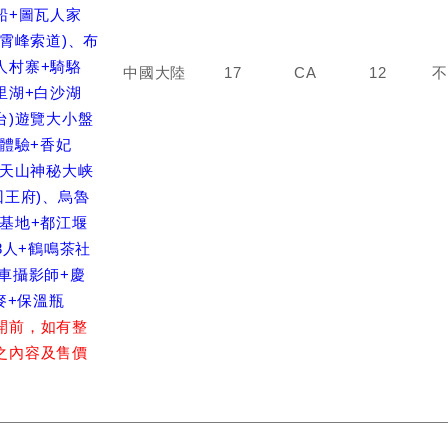
船+圖瓦人家
雲霄峰索道)、布
人村寨+騎駱
中國大陸
17
CA
12
不
里湖+白沙湖
台)遊覽大小盤
拍體驗+香妃
+天山神秘大峡
回王府)、烏魯
基地+都江堰
8人+鶴鳴茶社
車攝影師+慶
麥+保溫瓶
開前，如有整
之內容及售價