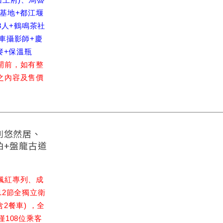
基地+都江堰
8人+鶴鳴茶社
車攝影師+慶
麥+保溫瓶
開前，如有整
之內容及售價
列悠然居、
拍+盤龍古道
楓紅專列、成
12節全獨立衛
2餐車) ，全
僅108位乘客