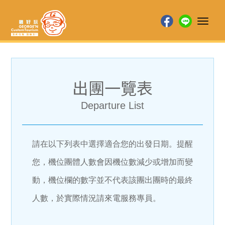
Toggl
naviga
出團一覽表
Departure List
請在以下列表中選擇適合您的出發日期。提醒
您，機位團體人數會因機位數減少或增加而變
動，機位欄的數字並不代表該團出團時的最終
人數，於實際情況請來電服務專員。