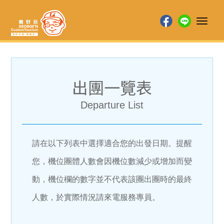
Toggl
naviga
出團一覽表
Departure List
請在以下列表中選擇適合您的出發日期。提醒
您，機位團體人數會因機位數減少或增加而變
動，機位欄的數字並不代表該團出團時的最終
人數，於實際情況請來電服務專員。