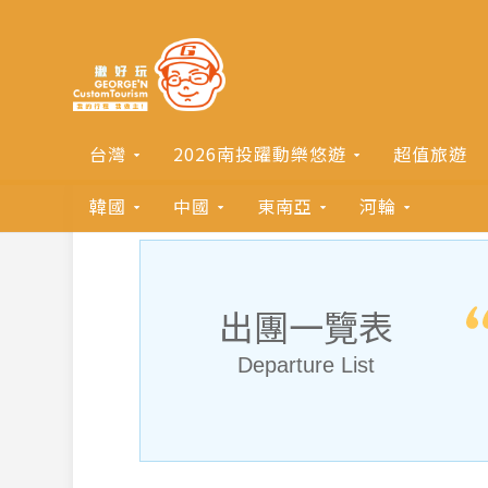
台灣
2026南投躍動樂悠遊
超值旅遊
韓國
中國
東南亞
河輪
出團一覽表
Departure List