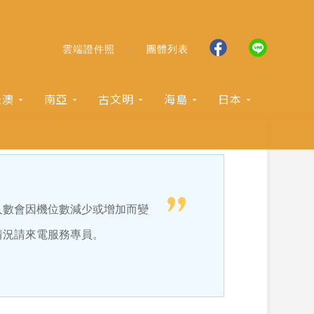
雲端證件照
團體列表
紐澳
南亞
古文明
海島
日本
人數會因機位數減少或增加而變
情況請來電服務專員。