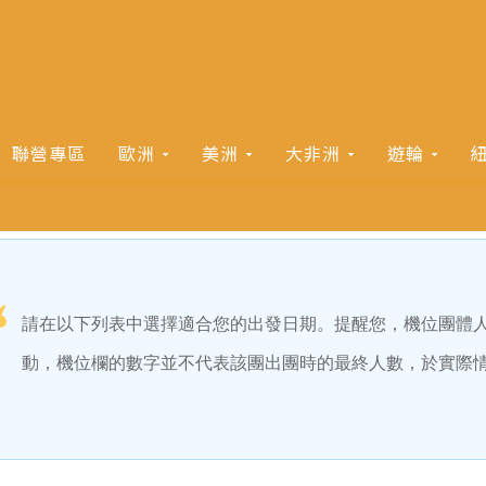
聯營專區
歐洲
美洲
大非洲
遊輪
請在以下列表中選擇適合您的出發日期。提醒您，機位團體
動，機位欄的數字並不代表該團出團時的最終人數，於實際