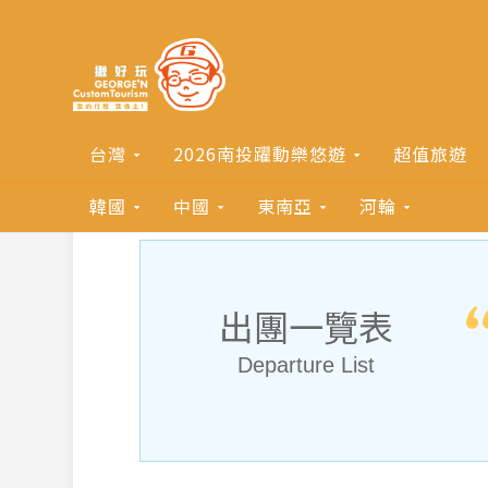
台灣
2026南投躍動樂悠遊
超值旅遊
韓國
中國
東南亞
河輪
出團一覽表
Departure List