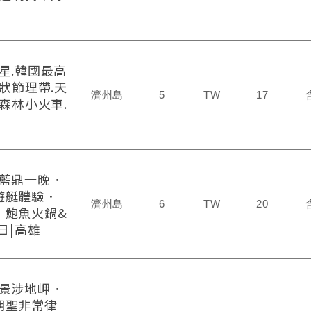
星.韓國最高
狀節理帶.天
濟州島
5
TW
17
森林小火車.
星藍鼎一晚．
遊艇體驗．
濟州島
6
TW
20
．鮑魚火鍋&
日|高雄
海景涉地岬．
朝聖非常律