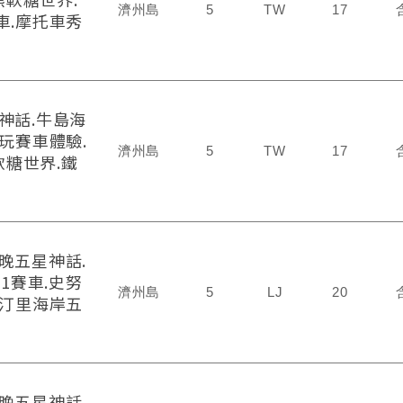
濟州島
5
TW
17
車.摩托車秀
神話.牛島海
玩賽車體驗.
濟州島
5
TW
17
軟糖世界.鐵
晚五星神話.
81賽車.史努
濟州島
5
LJ
20
月汀里海岸五
晚五星神話.