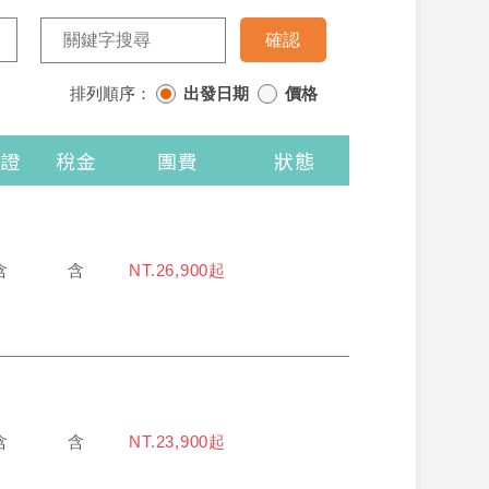
排列順序：
出發日期
價格
證
稅金
團費
狀態
含
含
NT.26,900起
含
含
NT.23,900起