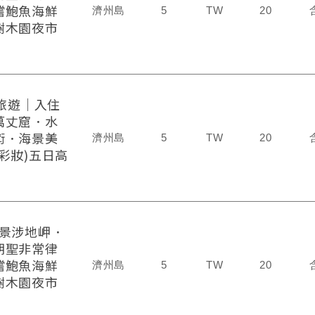
嚐鮑魚海鮮
濟州島
5
TW
20
樹木園夜市
州旅遊｜入住
萬丈窟．水
術．海景美
濟州島
5
TW
20
彩妝)五日高
海景涉地岬．
朝聖非常律
嚐鮑魚海鮮
濟州島
5
TW
20
樹木園夜市