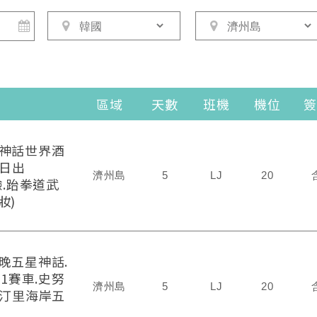
區域
天數
班機
機位
簽
星神話世界酒
山日出
濟州島
5
LJ
20
驗.跆拳道武
妝)
晚五星神話.
81賽車.史努
濟州島
5
LJ
20
月汀里海岸五