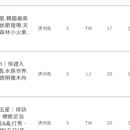
星.韓國最高
狀節理帶.天
濟州島
5
TW
17
森林小火車.
州｜保證入
.水族世界.
濟州島
5
LJ
20
.透明獨木舟
晚五星｜探訪
．療癒足浴
秀&亂打秀．
濟州島
5
TW
20