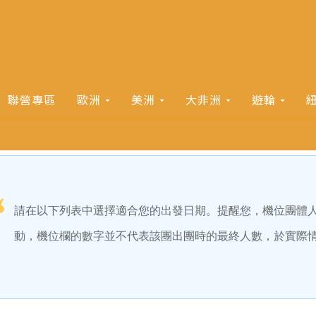
聯營專區
歐洲
美洲
大非洲
遊輪
請在以下列表中選擇適合您的出發日期。提醒您，機位團體
動，機位欄的數字並不代表該團出團時的最終人數，於實際