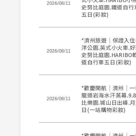
2026/08/11
史努比庭園.鐵道自行
五日(彩妝)
*濟州旅遊｜保證入住
洋公園.英式小火車.好
2026/08/11
史努比庭園.HARIBO
道自行車五日(彩妝)
*歡慶開航｜濟州｜一
龍頭岩海水汗蒸幕.9.
2026/08/11
比樂園.城山日出峰.
日(一站購物彩妝)
*歡慶開航｜濟州｜一