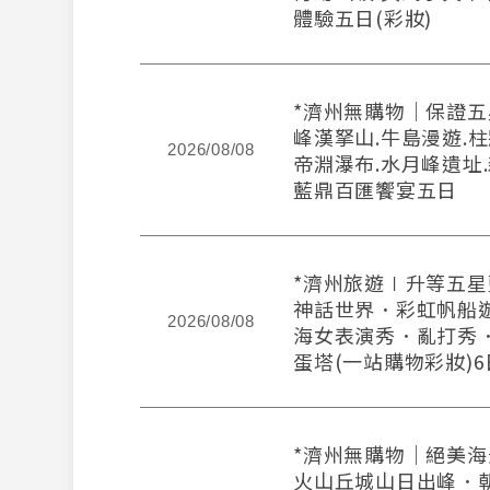
體驗五日(彩妝)
*濟州無購物｜保證五
峰漢拏山.牛島漫遊.柱
2026/08/08
帝淵瀑布.水月峰遺址.
藍鼎百匯饗宴五日
*濟州旅遊∣升等五
神話世界．彩虹帆船
2026/08/08
海女表演秀．亂打秀
蛋塔(一站購物彩妝)6
*濟州無購物｜絕美
火山丘城山日出峰．