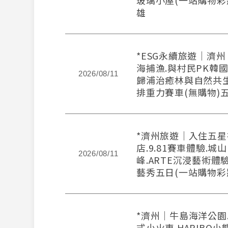
玻璃小屋(一站購物彩
雄
*ESG永續旅遊｜濟
海捕漁.與村民PK韓
2026/08/11
歸浦治癒林與自然共生
排重力賽車(無購物)
*濟州旅遊｜入住五
店.9.81賽車體驗.城
2026/08/11
峰.ARTE沉浸藝術體
藝秀五日(一站購物彩
*濟州｜牛島海洋公園.E
式小火車.HARIBO小