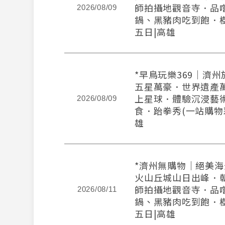
師拍攝地觀音寺．品
2026/08/09
鍋、黑豬肉吃到飽．
五日|高雄
*早鳥玩樂369｜濟
五星萬豪．世界遺產
上星球．體驗沉浸藝
2026/08/09
食．跆拳秀(一站購物
雄
*濟州無購物｜絕美
火山丘城山日出峰．
師拍攝地觀音寺．品
2026/08/11
鍋、黑豬肉吃到飽．
五日|高雄