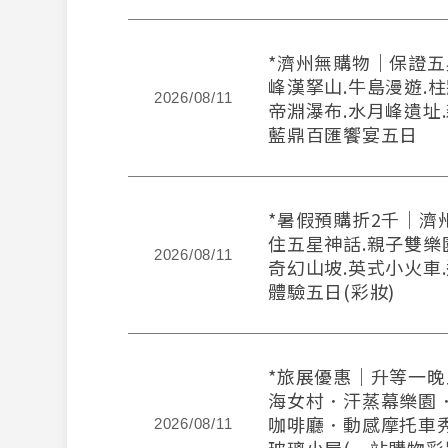
*濟州無購物｜保證五
峰漢拏山.牛島漫遊.柱
2026/08/11
帝淵瀑布.水月峰遺址.
藍鼎百匯饗宴五日
*暑假預購折2千｜濟
住五星神話.親子雙樂園
2026/08/11
奇幻山坡.英式小火車
體驗五日(彩妝)
*旅展優惠｜升等一
海女村．汗蒸幕樂園
咖啡廳．動感摩托車
2026/08/11