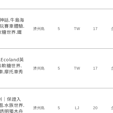
神話.牛島海
玩賽車體驗.
濟州島
5
TW
17
軟糖世界.鐵
coland英
熊軟糖世界.
濟州島
5
TW
17
車.摩托車秀
州｜保證入
.水族世界.
濟州島
5
LJ
20
.透明獨木舟