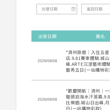
出發日期
團名
*濟州旅遊｜入住五
店.9.81賽車體驗.城
2026/08/08
峰.ARTE沉浸藝術體
藝秀五日(一站購物彩
*歡慶開航｜濟州｜一
龍頭岩海水汗蒸幕.9.
2026/08/08
比樂園.城山日出峰.
日(一站購物彩妝)