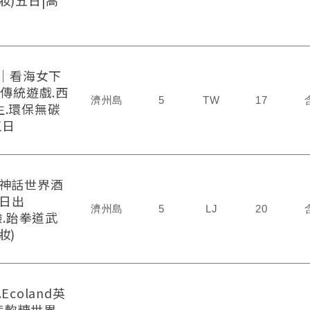
妝)五日|高
州｜看海女下
國傳統遊戲.西
濟州島
5
TW
17
.環保無碳
五日
星神話世界酒
山日出
濟州島
5
LJ
20
驗.跆拳道武
妝)
coland英
熊軟糖世界.