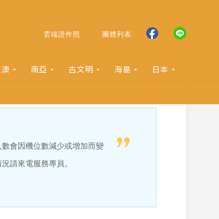
雲端證件照
團體列表
紐澳
南亞
古文明
海島
日本
人數會因機位數減少或增加而變
情況請來電服務專員。