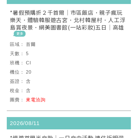
*暑假預購折２千首爾｜市區飯店．親子瘋玩
樂天．體驗韓服遊古宮．北村韓屋村．人工浮
島賞夜景．網美圖書館(一站彩妝)五日｜高雄
首爾
5
CI
20
含
含
來電洽詢
2026/08/11
*慢遊首爾半自助｜一日自由活動.連住近明洞