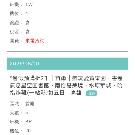
TW
4
含
含
來電洽詢
2026/08/10
*暑假預購折2千｜首爾｜瘋玩愛寶樂園．書卷
氣息星空圖書館．南怡島美境．水原華城．吮
指炸雞(一站彩妝)五日｜高雄
首爾
5
BR
20