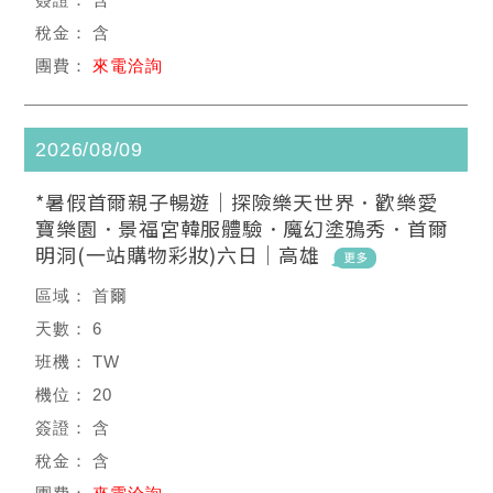
含
來電洽詢
2026/08/09
*暑假首爾親子暢遊｜探險樂天世界．歡樂愛
寶樂園．景福宮韓服體驗．魔幻塗鴉秀．首爾
明洞(一站購物彩妝)六日｜高雄
首爾
6
TW
20
含
含