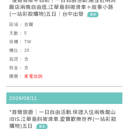
飯店兩晚自由逛.江華島斜坡滑車＋故事小路
(一站彩妝購物)五日｜台中出發
首爾
5
TW
20
含
含
來電洽詢
2026/08/11
*首爾旅遊｜一日自由活動.保證入住兩晚龍山
IBIS.江華島斜坡滑車.愛寶歡樂世界(一站彩妝
購物)五日