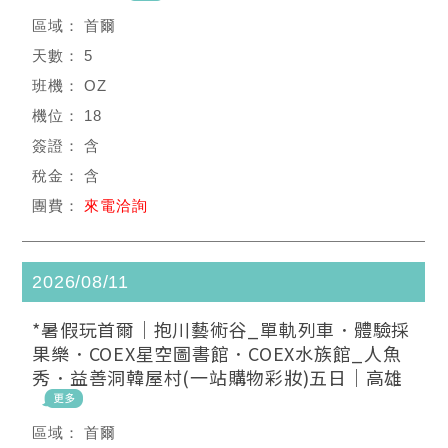
首爾
5
OZ
18
含
含
來電洽詢
2026/08/11
*暑假玩首爾｜抱川藝術谷_單軌列車．體驗採
果樂．COEX星空圖書館．COEX水族館_人魚
秀．益善洞韓屋村(一站購物彩妝)五日｜高雄
首爾