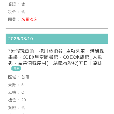
含
含
來電洽詢
2026/08/10
*暑假玩首爾｜抱川藝術谷_單軌列車．體驗採
果樂．COEX星空圖書館．COEX水族館_人魚
秀．益善洞韓屋村(一站購物彩妝)五日｜高雄
首爾
5
CI
20
含