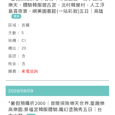
樂天．體驗韓服遊古宮．北村韓屋村．人工浮
島賞夜景．網美圖書館(一站彩妝)五日｜高雄
首爾
5
CI
20
含
含
來電洽詢
2026/08/09
*暑假預購折2000｜首爾探險樂天世界.童趣樂
高樂園.景福宮韓服體驗.魔幻塗鴉秀五日｜台