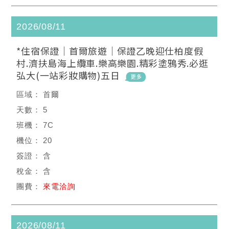
2026/08/11
*住宿保證｜首爾旅遊｜保證乙晚迎仕柏度假
村.濟扶島海上纜車.樂高樂園.精彩塗鴉秀.必逛
弘大(一站彩妝購物)五日
首爾
5
7C
20
含
含
來電洽詢
2026/08/11