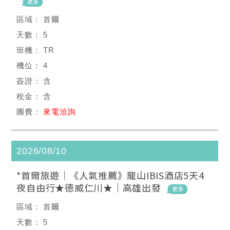
首爾
5
TR
4
含
含
來電洽詢
2026/08/10
*首爾旅遊｜《人氣推薦》龍山IBIS酒店5天4
夜自由行★德威仁川★｜高雄出發
首爾
5