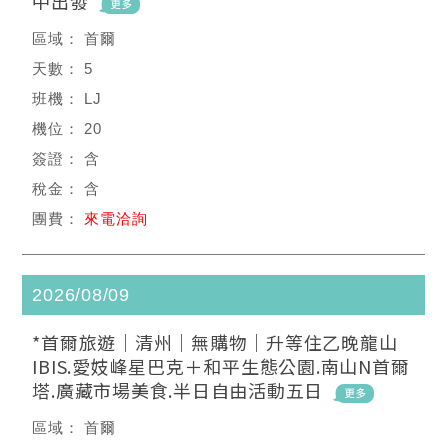
中出發
首爾
5
LJ
20
含
含
來電洽詢
2026/08/09
*首爾旅遊｜清州｜無購物｜升等住乙晚龍山
IBIS.愛妓峰星巴克＋和平生態公園.南山N首爾
塔.廣藏市場美食.半日自由活動五日
首爾