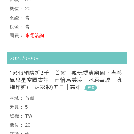
20
含
含
來電洽詢
2026/08/09
*暑假預購折2千｜首爾｜瘋玩愛寶樂園．書卷
氣息星空圖書館．南怡島美境．水原華城．吮
指炸雞(一站彩妝)五日｜高雄
首爾
5
TW
20
含