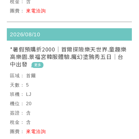
含
來電洽詢
2026/08/10
*暑假預購折2000｜首爾探險樂天世界.童趣樂
高樂園.景福宮韓服體驗.魔幻塗鴉秀五日｜台
中出發
首爾
5
LJ
20
含
含
來電洽詢