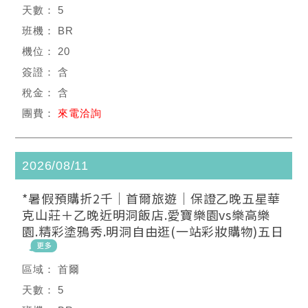
5
BR
20
含
含
來電洽詢
2026/08/11
*暑假預購折2千｜首爾旅遊｜保證乙晚五星華
克山莊＋乙晚近明洞飯店.愛寶樂園vs樂高樂
園.精彩塗鴉秀.明洞自由逛(一站彩妝購物)五日
首爾
5