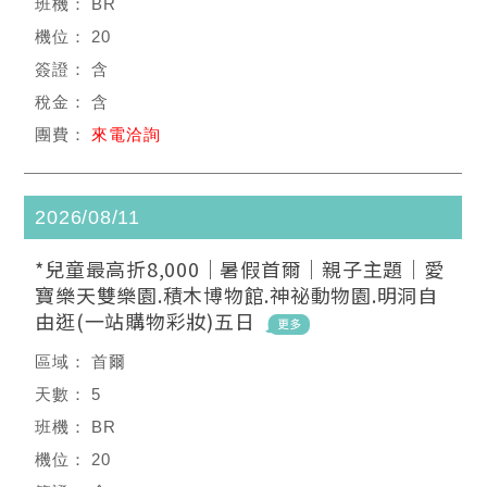
BR
20
含
含
來電洽詢
2026/08/11
*兒童最高折8,000｜暑假首爾｜親子主題｜愛
寶樂天雙樂園.積木博物館.神祕動物園.明洞自
由逛(一站購物彩妝)五日
首爾
5
BR
20