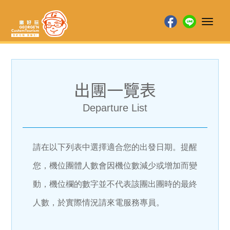
Toggl
naviga
出團一覽表
Departure List
請在以下列表中選擇適合您的出發日期。提醒
您，機位團體人數會因機位數減少或增加而變
動，機位欄的數字並不代表該團出團時的最終
人數，於實際情況請來電服務專員。