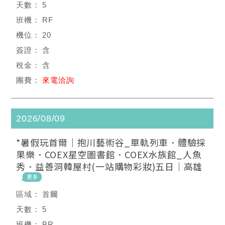
5
RF
20
含
含
來電洽詢
2026/08/09
*暑假玩首爾｜抱川藝術谷_單軌列車．體驗採
果樂．COEX星空圖書館．COEX水族館_人魚
秀．益善洞韓屋村(一站購物彩妝)五日｜高雄
首爾
5
BR