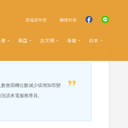
雲端證件照
團體列表
紐澳
南亞
古文明
海島
日本
人數會因機位數減少或增加而變
情況請來電服務專員。