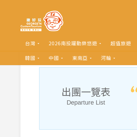
台灣
2026南投躍動樂悠遊
超值旅遊
韓國
中國
東南亞
河輪
出團一覽表
Departure List