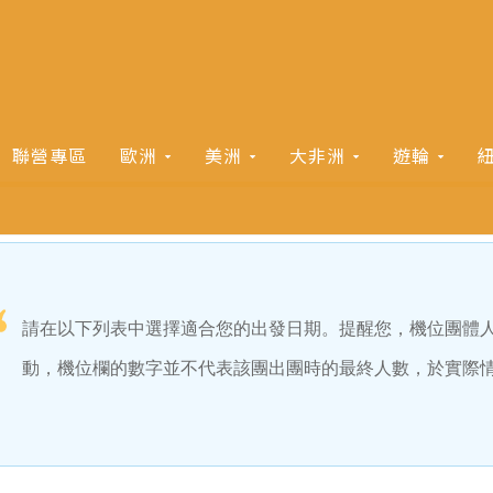
聯營專區
歐洲
美洲
大非洲
遊輪
請在以下列表中選擇適合您的出發日期。提醒您，機位團體
動，機位欄的數字並不代表該團出團時的最終人數，於實際